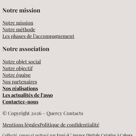
Notre mission
Notre mission
Notre méthode
Les phases de l’accompagnement
Notre association
Notre objet social
Notre objectif
Notre équipe
Nos partenaires
Nos réalisations
Les actualités de l’asso
Contactez-nous
© Copyright 2026 – Quercy Contacts
Mentions légales
Politique de confidentialité
Collecté, cousu et nettoyé par
Euré-k ! Agence Digitale Créative à Cahors