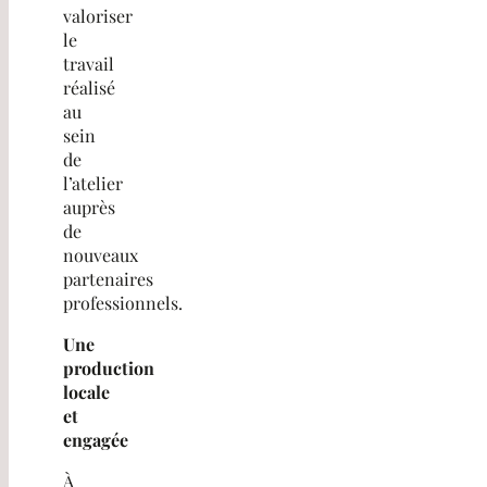
valoriser
le
travail
réalisé
au
sein
de
l’atelier
auprès
de
nouveaux
partenaires
professionnels.
Une
production
locale
et
engagée
À