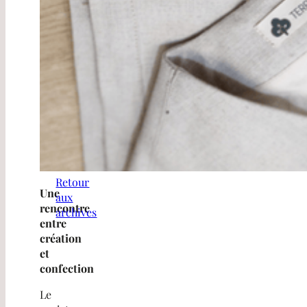
Retour
Une
aux
rencontre
archives
entre
création
et
confection
Le