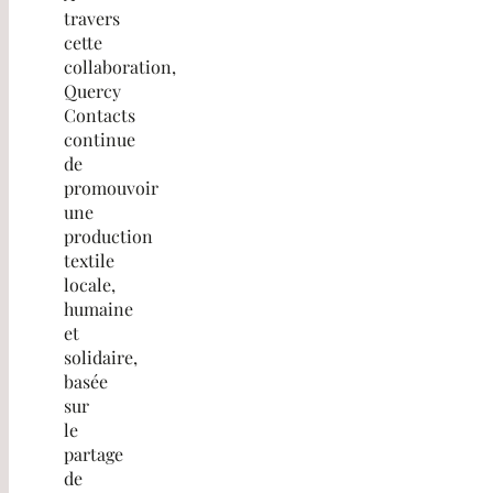
travers
cette
collaboration,
Quercy
Contacts
continue
de
promouvoir
une
production
textile
locale,
humaine
et
solidaire,
basée
sur
le
partage
de