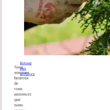
Retour
Nous
aux
sommes
archives
heureux
de
vous
annoncer
que
nous